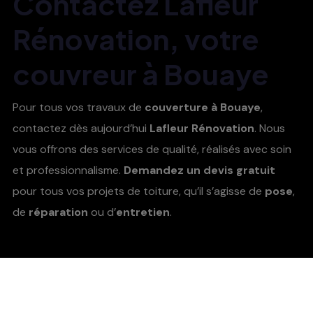
Contactez
Lafleur
Rénovation
, votre
couvreur à Bouaye
Pour tous vos travaux de
couverture à Bouaye
,
contactez dès aujourd’hui
Lafleur Rénovation
. Nous
vous offrons des services de qualité, réalisés avec soin
et professionnalisme.
Demandez un devis gratuit
pour tous vos projets de toiture, qu’il s’agisse de
pose
,
de
réparation
ou d’
entretien
.