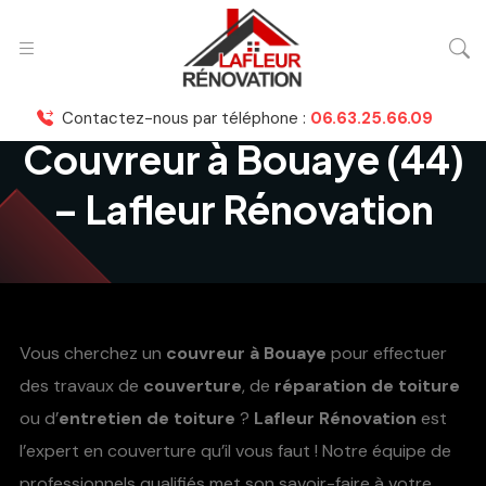
Contactez-nous par téléphone :
06.63.25.66.09
Couvreur à Bouaye (44)
– Lafleur Rénovation
Vous cherchez un
couvreur à Bouaye
pour effectuer
des travaux de
couverture
, de
réparation de toiture
ou d’
entretien de toiture
?
Lafleur Rénovation
est
l’expert en couverture qu’il vous faut ! Notre équipe de
professionnels qualifiés met son savoir-faire à votre