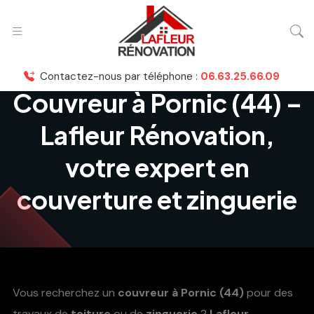
Contactez-nous par téléphone :
06.63.25.66.09
Couvreur à Pornic (44) –
Lafleur Rénovation,
votre expert en
couverture et zinguerie
Vous recherchez un
couvreur à Pornic (44)
pour des
travaux de
toiture
ou de
zinguerie
?
Lafleur