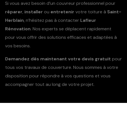
Si vous avez besoin d’un couvreur professionnel pour
réparer
,
installer
ou
entretenir
votre toiture à
Saint-
Herblain
, n’hésitez pas à contacter
Lafleur
Rénovation
. Nos experts se déplacent rapidement
pour vous offrir des solutions efficaces et adaptées à
vos besoins.
Demandez dès maintenant votre devis gratuit
pour
tous vos travaux de couverture. Nous sommes à votre
disposition pour répondre à vos questions et vous
accompagner tout au long de votre projet.