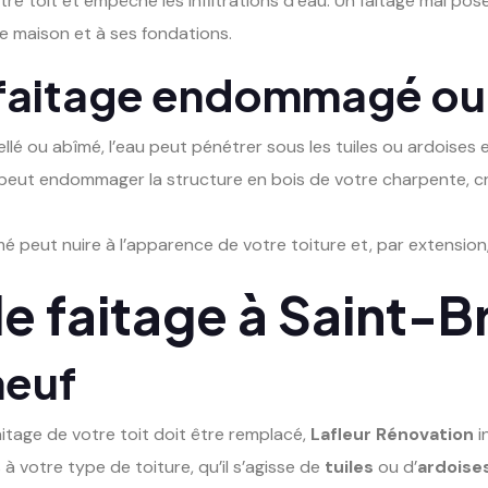
tre toit et empêche les infiltrations d’eau. Un faitage mal po
e maison et à ses fondations.
n faitage endommagé ou
scellé ou abîmé, l’eau peut pénétrer sous les tuiles ou ardoises
 peut endommager la structure en bois de votre charpente, cr
mé peut nuire à l’apparence de votre toiture et, par extension,
e faitage à Saint-B
neuf
faitage de votre toit doit être remplacé,
Lafleur Rénovation
i
à votre type de toiture, qu’il s’agisse de
tuiles
ou d’
ardoise