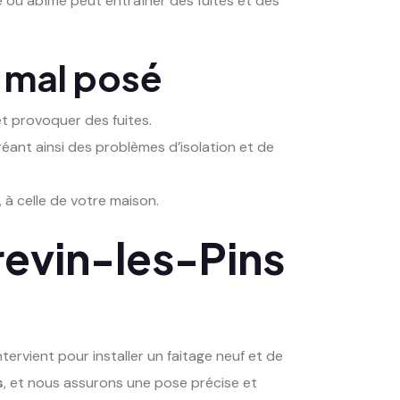
sé ou abîmé peut entraîner des fuites et des
 mal posé
 et provoquer des fuites.
éant ainsi des problèmes d’isolation et de
 à celle de votre maison.
revin-les-Pins
ntervient pour installer un faitage neuf et de
s
, et nous assurons une pose précise et