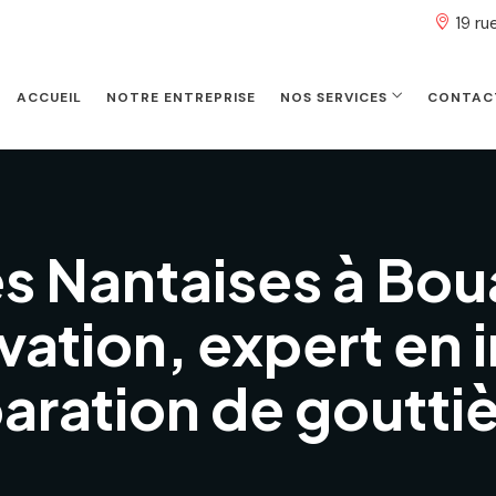
19 r
ACCUEIL
NOTRE ENTREPRISE
NOS SERVICES
CONTAC
s Nantaises à Bou
ation, expert en i
aration de goutti