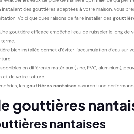
 évacuer les eaux de pluie de manière optimale, ce qui perm
 En installant des gouttières adaptées à votre maison, vous pré
tation. Voici quelques raisons de faire installer des
gouttièr
 Une gouttière efficace empêche l’eau de ruisseler le long de v
 terme.
ière bien installée permet d’éviter l’accumulation d’eau sur vot
ture.
disponibles en différents matériaux (zinc, PVC, aluminium), pe
 et de votre toiture.
mpéries, les
gouttières nantaises
assurent une performance 
de gouttières nanta
outtières nantaises