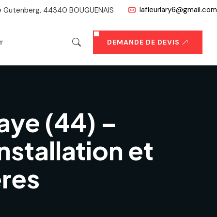
lafleurlary6@gmail.com
ue Gutenberg, 44340 BOUGUENAIS
DEMANDE DE DEVIS
T
aye (44) –
nstallation et
ères