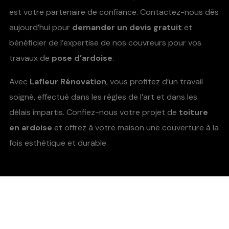
est votre partenaire de confiance. Contactez-nous dès
aujourd’hui pour
demander un devis gratuit
et
bénéficier de l’expertise de nos couvreurs pour vos
travaux de
pose d’ardoise
.
Avec
Lafleur Rénovation
, vous profitez d’un travail
soigné, effectué dans les règles de l’art et dans les
délais impartis. Confiez-nous votre projet de
toiture
en ardoise
et offrez à votre maison une couverture à la
fois esthétique et durable.