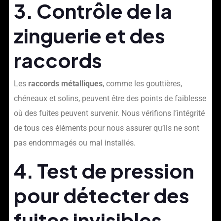
3. Contrôle de la
zinguerie et des
raccords
Les
raccords métalliques
, comme les gouttières,
chéneaux et solins, peuvent être des points de faiblesse
où des fuites peuvent survenir. Nous vérifions l’intégrité
de tous ces éléments pour nous assurer qu’ils ne sont
pas endommagés ou mal installés.
4. Test de pression
pour détecter des
fuites invisibles