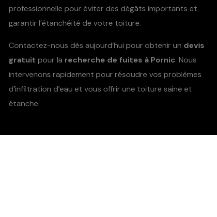
professionnelle pour éviter des dégâts importants et
garantir l’étanchéité de votre toiture.
Contactez-nous dès aujourd’hui pour obtenir un
devis
gratuit
pour la
recherche de fuites à Pornic
. Nous
intervenons rapidement pour résoudre vos problèmes
d’infiltration d’eau et vous offrir une toiture saine et
étanche.