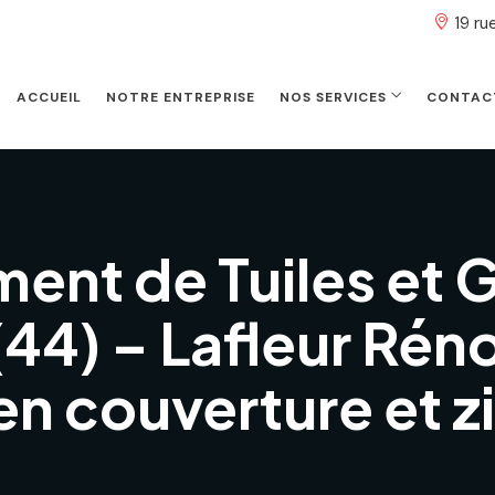
19 r
ACCUEIL
NOTRE ENTREPRISE
NOS SERVICES
CONTAC
nt de Tuiles et G
44) – Lafleur Réno
en couverture et z