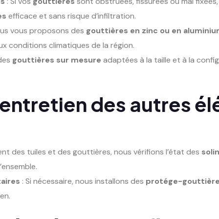
es
: Si vos
gouttières
sont obstruées, fissurées ou mal fixée
es
efficace et sans risque d’infiltration.
ous vous proposons des
gouttières en zinc ou en alumini
x conditions climatiques de la région.
 des
gouttières sur mesure
adaptées à la taille et à la confi
t entretien des autres é
t des tuiles et des gouttières, nous vérifions l’état des
soli
l’ensemble.
aires
: Si nécessaire, nous installons des
protége-gouttièr
ien.