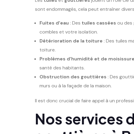
Les
tuiles
et
gouttières
jouent un rôle clé d
sont endommagés, cela peut entraîner divers
Fuites d’eau
: Des
tuiles cassées
ou des
combles et votre isolation.
Détérioration de la toiture
: Des tuiles m
toiture.
Problèmes d’humidité et de moisissur
santé des habitants.
Obstruction des gouttières
: Des goutt
murs ou à la façade de la maison.
Il est donc crucial de faire appel à un profess
Nos services 