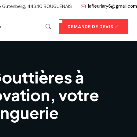
lafleurlary6@gmail.com
ue Gutenberg, 44340 BOUGUENAIS
DEMANDE DE DEVIS
T
outtières à
vation, votre
inguerie