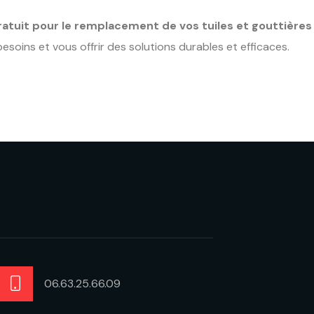
tuit pour le remplacement de vos tuiles et gouttières
esoins et vous offrir des solutions durables et efficaces.
06.63.25.66.09