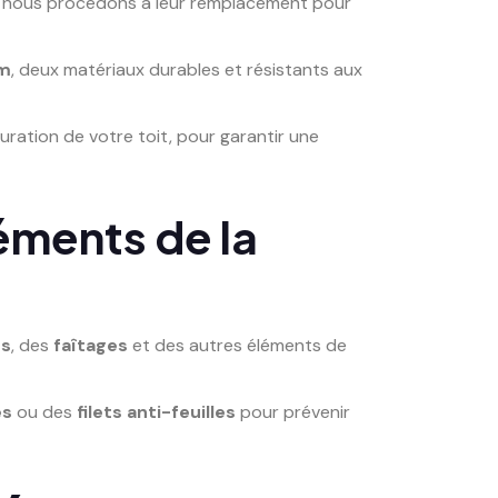
s, nous procédons à leur remplacement pour
um
, deux matériaux durables et résistants aux
guration de votre toit, pour garantir une
léments de la
ns
, des
faîtages
et des autres éléments de
es
ou des
filets anti-feuilles
pour prévenir