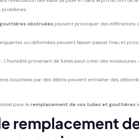
ans l’évacuation des eaux de pluie et dans la protection de l
 problèmes :
gouttières obstruées
peuvent provoquer des infiltrations
anquantes ou déformées peuvent laisser passer l’eau et prov
e
: L’humidité provenant de fuites peut créer des moisissures, aff
ières bouchées par des débris peuvent entraîner des débord
ionnel pour le
remplacement de vos tuiles et gouttières
a
de remplacement de 