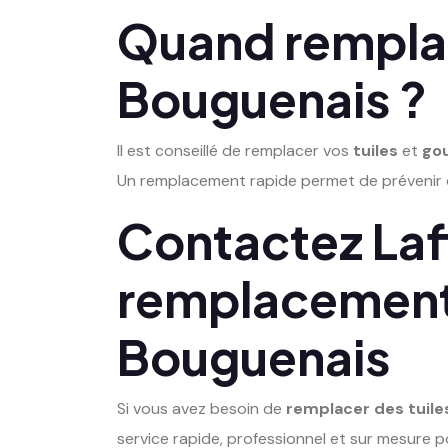
Quand remplace
Bouguenais ?
Il est conseillé de remplacer vos
tuiles
et
gou
Un remplacement rapide permet de prévenir
Contactez Laf
remplacement d
Bouguenais
Si vous avez besoin de
remplacer des tuile
service rapide, professionnel et sur mesure po