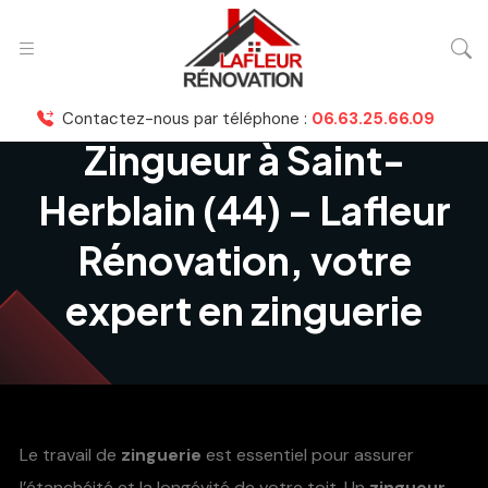
Contactez-nous par téléphone :
06.63.25.66.09
Zingueur à Saint-
Herblain (44) – Lafleur
Rénovation, votre
expert en zinguerie
Le travail de
zinguerie
est essentiel pour assurer
l’étanchéité et la longévité de votre toit. Un
zingueur