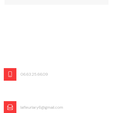
06.63.25.66.09
lafleurlary6@gmail.com